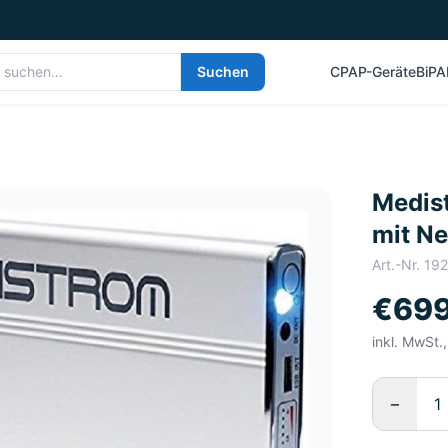
Suchen
CPAP-Geräte
BiPA
Medist
mit Ne
Art.-Nr.
19
€699
inkl. MwSt.
−