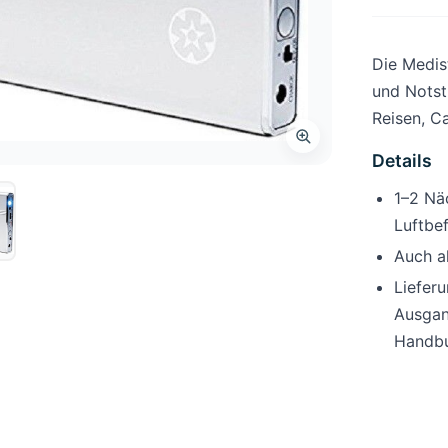
Die Medist
und Notst
Reisen, C
Details
1–2 Nä
Luftbe
Auch a
Lieferu
Ausgan
Handb