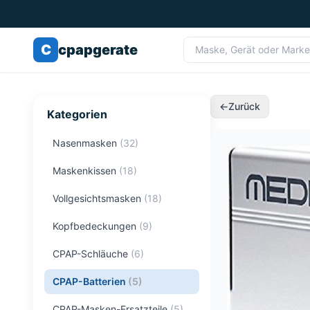
C
cpapgerate
←
Zurück
Kategorien
Nasenmasken
(
32
)
Maskenkissen
(
18
)
Vollgesichtsmasken
(
18
)
Kopfbedeckungen
(
9
)
CPAP-Schläuche
(
6
)
CPAP-Batterien
(
5
)
CPAP-Masken-Ersatzteile
(
5
)