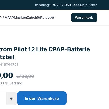
Beratung: +972 52-950-9955
Mein Konto
P / VPAP
Masken
Zubehör
Ratgeber
Warenkorb
rom Pilot 12 Lite CPAP-Batterie
tzteil
2418764709
,00
€709,00
, zzgl. Versand
+
In den Warenkorb