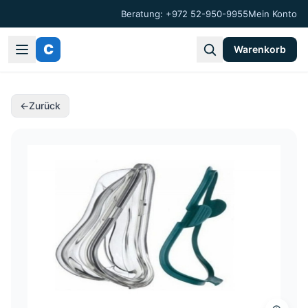
Beratung: +972 52-950-9955
Mein Konto
C
Warenkorb
←
Zurück