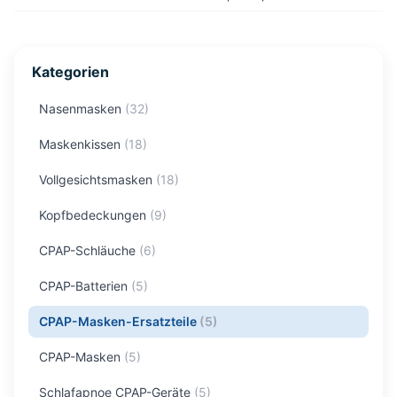
Kategorien
Nasenmasken
(
32
)
Maskenkissen
(
18
)
Vollgesichtsmasken
(
18
)
Kopfbedeckungen
(
9
)
CPAP-Schläuche
(
6
)
CPAP-Batterien
(
5
)
CPAP-Masken-Ersatzteile
(
5
)
CPAP-Masken
(
5
)
Schlafapnoe CPAP-Geräte
(
5
)