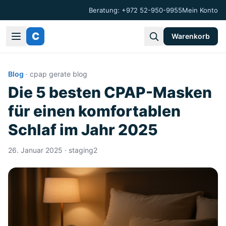
Beratung: +972 52-950-9955
Mein Konto
C
Warenkorb
Blog
·
cpap gerate blog
Die 5 besten CPAP-Masken
für einen komfortablen
Schlaf im Jahr 2025
26. Januar 2025
· staging2